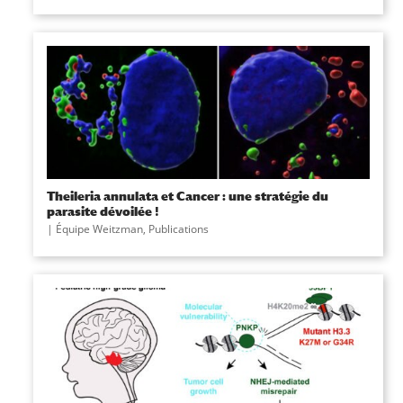
Theileria annulata et Cancer : une stratégie du
parasite dévoilée !
|
Équipe Weitzman
,
Publications