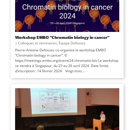
Workshop EMBO “Chromatin biology in cancer”
|
Colloques et séminaires
,
Équipe Defossez
Pierre-Antoine Defossez co-organise le workshop EMBO
“Chromatin biology in cancer”. ©
https://meetings.embo.org/event/24-chromatin-bio Le workshop
se tiendra à Singapour, du 23 au 26 avril 2024. Date limite
d’inscription : 14 février 2024. Vingt-trois...