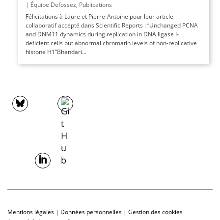
|
Équipe Defossez
,
Publications
Félicitations à Laure et Pierre-Antoine pour leur article
collaboratif accepté dans Scientific Reports : “Unchanged PCNA
and DNMT1 dynamics during replication in DNA ligase I-
deficient cells but abnormal chromatin levels of non-replicative
histone H1”Bhandari...
Mentions légales
|
Données personnelles
|
Gestion des cookies