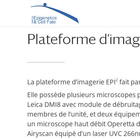
Aller
Aller
au
à
contenu
la
principal
navigation
Plateforme d’image
2
La plateforme d’imagerie EPI
fait pa
Elle possède plusieurs microscopes 
Leica DMI8 avec module de débruita
membres de l’unité, et deux équipeme
un microscope haut débit Operetta d
Airyscan équipé d’un laser UVC 266