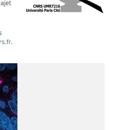
ajet
s
s.fr
.