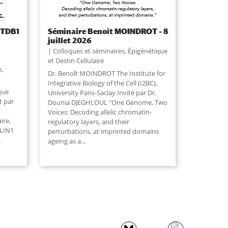
SETDB1
Séminaire Benoît MOINDROT – 8
juillet 2026
Colloques et séminaires
,
Épigénétique
et Destin Cellulaire
e
,
Dr. Benoît MOINDROT The Institute for
Integrative Biology of the Cell (I2BC),
que
University Paris-Saclay Invité par Dr.
t par
Dounia DJEGHLOUL "One Genome, Two
Voices: Decoding allelic chromatin-
ire,
regulatory layers, and their
ILIN1
perturbations, at imprinted domains
s
ageing as a...