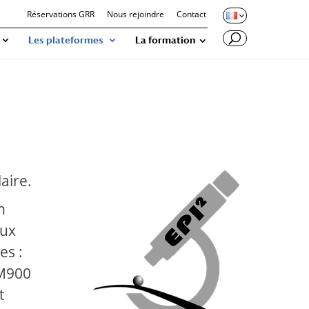
Réservations GRR
Nous rejoindre
Contact
Les plateformes
La formation
aire.
n
aux
es :
SM900
t