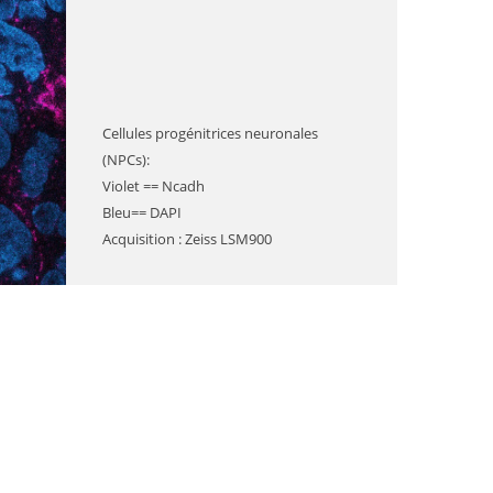
Cellules progénitrices neuronales
(NPCs):
Violet == Ncadh
Bleu== DAPI
Acquisition : Zeiss LSM900