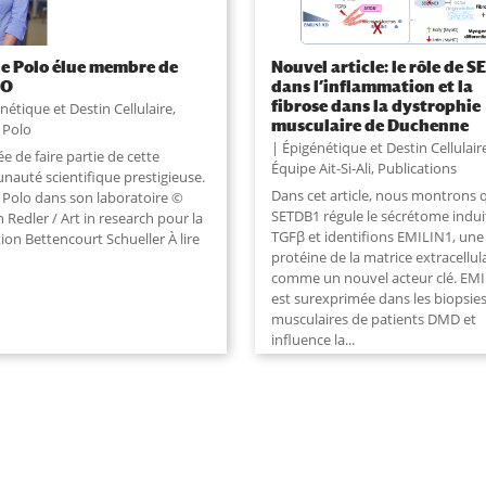
e Polo élue membre de
Nouvel article: le rôle de 
BO
dans l’inflammation et la
fibrose dans la dystrophie
nétique et Destin Cellulaire
,
musculaire de Duchenne
 Polo
Épigénétique et Destin Cellulair
 de faire partie de cette
Équipe Ait-Si-Ali
,
Publications
auté scientifique prestigieuse.
Dans cet article, nous montrons 
 Polo dans son laboratoire ©
SETDB1 régule le sécrétome indui
Redler / Art in research pour la
TGFβ et identifions EMILIN1, une
ion Bettencourt Schueller À lire
protéine de la matrice extracellula
comme un nouvel acteur clé. EM
est surexprimée dans les biopsie
musculaires de patients DMD et
influence la...