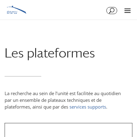
Aller
Aller
au
à
contenu
la
principal
navigation
Les plateformes
La recherche au sein de l’unité est facilitée au quotidien
par un ensemble de plateaux techniques et de
plateformes, ainsi que par des
services supports
.