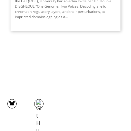
the Cell (I2BC), University Paris-Saclay Invité par Dr. Dounia
DJEGHLOUL "One Genome, Two Voices: Decoding allelic
chromatin-regulatory layers, and their perturbations, at
imprinted domains ageing as a...