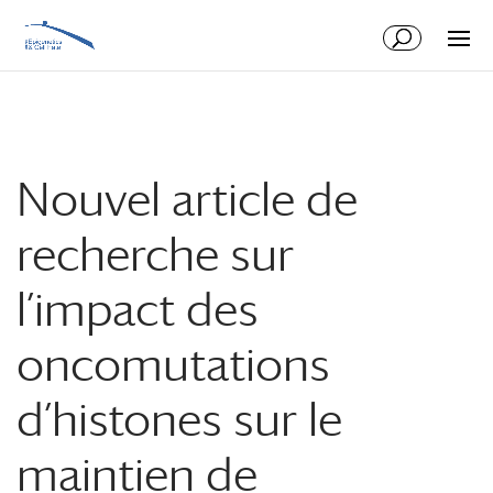
Aller
Aller
au
à
contenu
la
principal
navigation
Nouvel article de
recherche sur
l’impact des
oncomutations
d’histones sur le
maintien de