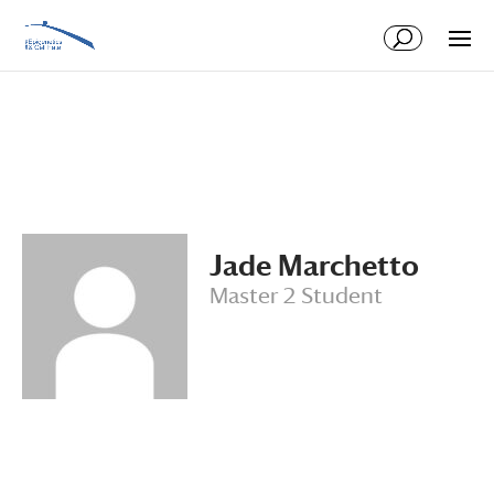
Skip
Skip
to
to
Content
navigation
Jade Marchetto
Master 2 Student