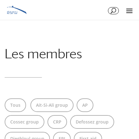
Aller
Aller
au
à
contenu
la
principal
navigation
Les membres
Tous
Ait-Si-Ali group
AP
Cossec group
CRP
Defossez group
Djeghloul group
EPI
First aid